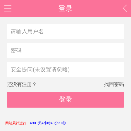
登录
安全提问(未设置请忽略)
还没有注册？
找回密码
登录
网站累计运行：
4901天4小时43分32秒